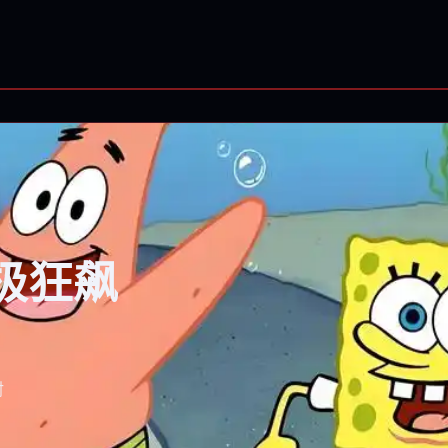
极狂飙
射