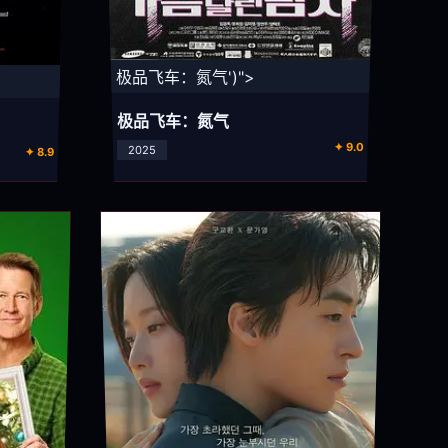
⚡ 极品飞车：氮气')">
极品飞车：氮气
✦ 9.0
2025
✦ 8.9