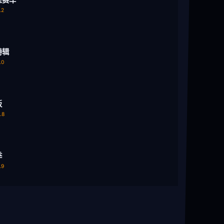
.2
特辑
.0
板
.8
季
.9