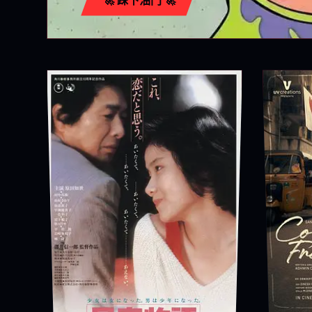
🚀 踩下油门 🚀