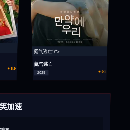
⚡ 氮气逃亡')">
氮气逃亡
✦ 8.9
✦ 9.1
2025
爆笑加速
星赛车