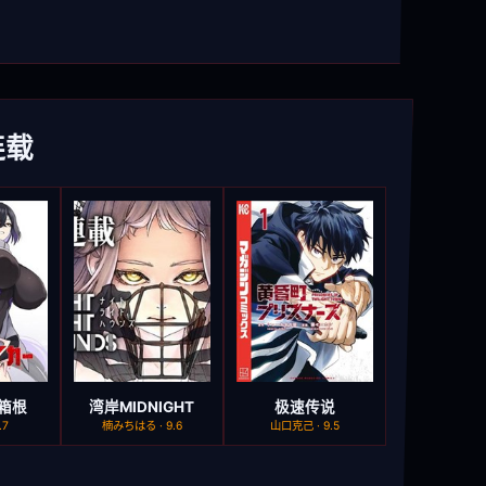
连载
箱根
湾岸MIDNIGHT
极速传说
.7
楠みちはる · 9.6
山口克己 · 9.5