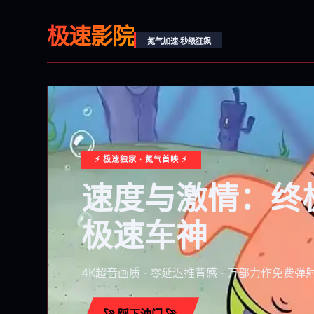
极速影院
氮气加速·秒级狂飙
⚡ 极速独家 · 氮气首映 ⚡
速度与激情：终
极速车神
4K超音画质 · 零延迟推背感 · 万部力作免费弹