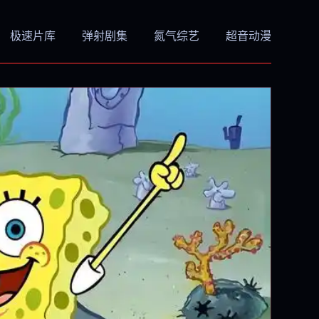
极速片库
弹射剧集
氮气综艺
超音动漫