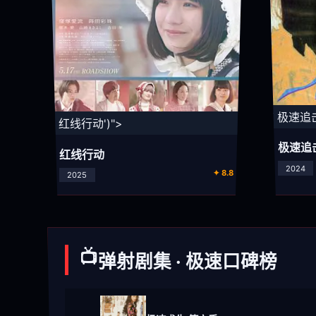
⚡ 极速追击
⚡ 红线行动')">
极速追
红线行动
2024
✦ 8.8
2025
📺
弹射剧集 · 极速口碑榜