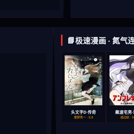
📘
极速漫画 · 氮气
头文字D·传奇
飙速宅男·
重野秀一 · 9.8
渡边航 · 9